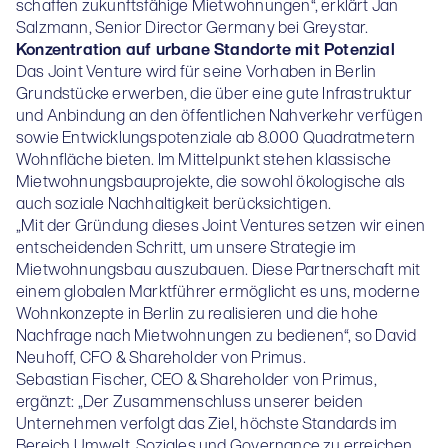
schaffen zukunftsfähige Mietwohnungen“, erklärt Jan
Salzmann, Senior Director Germany bei Greystar.
Konzentration auf urbane Standorte mit Potenzial
Das Joint Venture wird für seine Vorhaben in Berlin
Grundstücke erwerben, die über eine gute Infrastruktur
und Anbindung an den öffentlichen Nahverkehr verfügen
sowie Entwicklungspotenziale ab 8.000 Quadratmetern
Wohnfläche bieten. Im Mittelpunkt stehen klassische
Mietwohnungsbauprojekte, die sowohl ökologische als
auch soziale Nachhaltigkeit berücksichtigen.
„Mit der Gründung dieses Joint Ventures setzen wir einen
entscheidenden Schritt, um unsere Strategie im
Mietwohnungsbau auszubauen. Diese Partnerschaft mit
einem globalen Marktführer ermöglicht es uns, moderne
Wohnkonzepte in Berlin zu realisieren und die hohe
Nachfrage nach Mietwohnungen zu bedienen“, so David
Neuhoff, CFO & Shareholder von Primus.
Sebastian Fischer, CEO & Shareholder von Primus,
ergänzt: „Der Zusammenschluss unserer beiden
Unternehmen verfolgt das Ziel, höchste Standards im
Bereich Umwelt, Soziales und Governance zu erreichen.